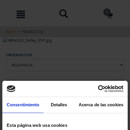
saltar
Saltar
0
al
al
contenido
men
de
navegacin
INICIO
PRODUCTOS
ORDENAR POR:
REFINAR
Consentimiento
Detalles
Acerca de las cookies
1 Productos encontrados
Esta página web usa cookies