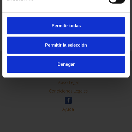
REFINAR
Permitir todas
Permitir la selección
Información General
Denegar
Contacto
Preguntas Frequentes (FAQs)
Aviso Legal
Condiciones Legales
Ayuda