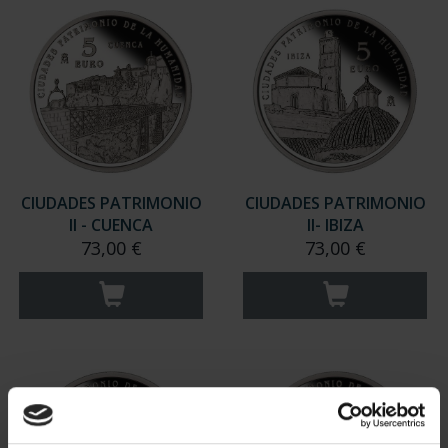
CIUDADES PATRIMONIO
CIUDADES PATRIMONIO
II - CUENCA
II- IBIZA
73,00 €
73,00 €