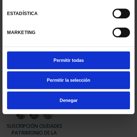
CIUDADES PATRIMONIO
CIUDADES PATRIMONIO
ESTADÍSTICA
II - SALAMANCA
DE LA HUMANIDAD
73,00 €
COLE...
1.095,00 €
MARKETING
Permitir todas
Permitir la selección
Denegar
SUSCRIPCIÓN CIUDADES
PATRIMONIO DE LA