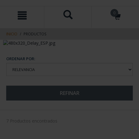
saltar
Saltar
0
al
al
contenido
men
de
navegacin
INICIO
PRODUCTOS
ORDENAR POR:
REFINAR
7 Productos encontrados