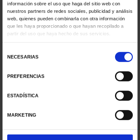
información sobre el uso que haga del sitio web con
nuestros partners de redes sociales, publicidad y análisis
web, quienes pueden combinarla con otra información
que les haya proporcionado o que hayan recopilado a
partir del uso que haya hecho de sus servicios.
425 ANIV VELÁZQUEZ
PROCLAMACIÓN FELIPE
(2024) CINCUENTÍN
VI (2024) 8 REALES
Selección
610,00 €
140,00 €
NECESARIAS
de
consentimiento
PREFERENCIAS
ESTADÍSTICA
MARKETING