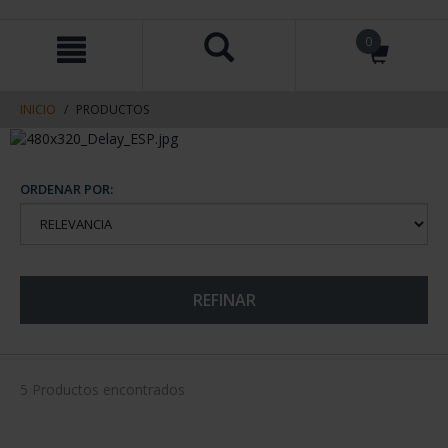
saltar
Saltar
0
al
al
contenido
men
de
navegacin
INICIO
PRODUCTOS
ORDENAR POR:
REFINAR
5 Productos encontrados