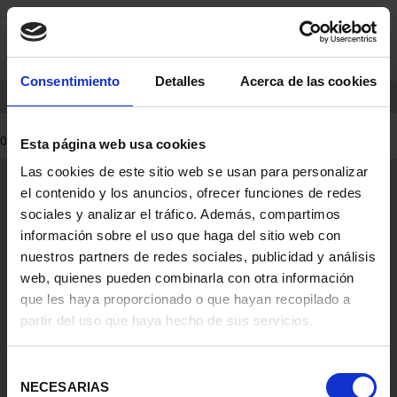
saltar
Saltar
0
al
al
contenido
men
de
Consentimiento
Detalles
Acerca de las cookies
navegacin
INICIO
PRODUCTOS
0 Productos encontrados
Esta página web usa cookies
Las cookies de este sitio web se usan para personalizar
Información General
el contenido y los anuncios, ofrecer funciones de redes
Contacto
sociales y analizar el tráfico. Además, compartimos
Preguntas Frequentes (FAQs)
información sobre el uso que haga del sitio web con
Aviso Legal
nuestros partners de redes sociales, publicidad y análisis
web, quienes pueden combinarla con otra información
Condiciones Legales
que les haya proporcionado o que hayan recopilado a
partir del uso que haya hecho de sus servicios.
Ayuda
Selección
NECESARIAS
de