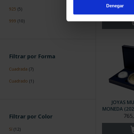
"JACQUELI
Denegar
163
925
(5)
999
(10)
Filtrar por Forma
Cuadrada
(7)
Cuadrado
(1)
JOYAS M
MONEDA (202
765
Filtrar por Color
Sí
(12)