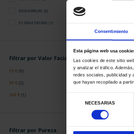
€500-€999,99
(5)
PICASSO (
€1.000-€100.000
(1)
"MUJER 
Consentimiento
163
Esta página web usa cookie
Filtrar por Valor Facial
Las cookies de este sitio we
y analizar el tráfico. Ademá
10 €
(9)
redes sociales, publicidad y
que hayan recopilado a parti
50 €
(2)
100 €
(1)
Selección
NECESARIAS
de
consentimiento
PICASSO (
Filtrar por Pureza