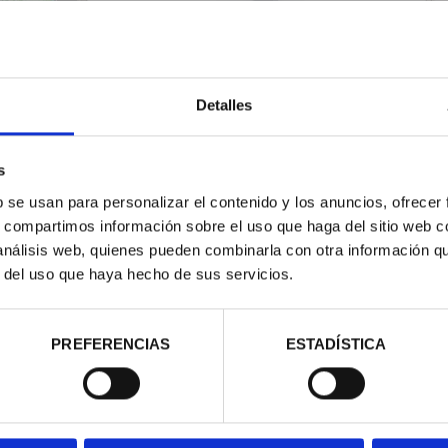
2023) ONZA
PICASSO (2023) COLECCIÓN
PI
EN AZUL"
6 ONZAS
"A
Detalles
,00 €
978,00 €
s
b se usan para personalizar el contenido y los anuncios, ofrecer
s, compartimos información sobre el uso que haga del sitio web 
 análisis web, quienes pueden combinarla con otra información q
r del uso que haya hecho de sus servicios.
PREFERENCIAS
ESTADÍSTICA
2023) ONZA
PICASSO (2023) 50 EURO
PI