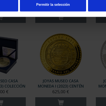
NE SENTADA"
"MUJER CON LOS BR...
"C
Permitir la selección
,00 €
575,00 €
USEO CASA
JOYAS MUSEO CASA
J
3) COLECCIÓN
MONEDA I (2023) CENTÉN
MON
,00 €
625,00 €