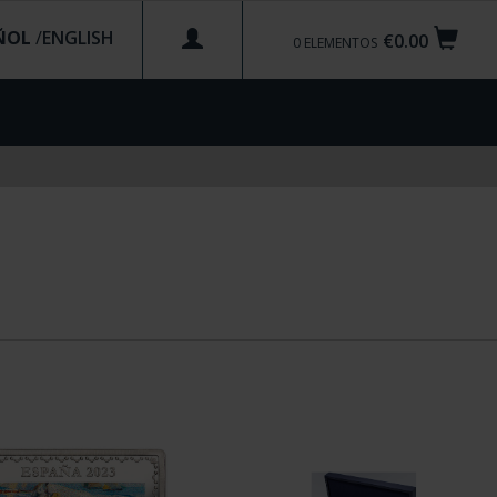
ÑOL
/
€0.00
0
ELEMENTOS