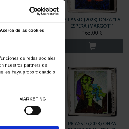
CASSO (2023) ONZA
PICASSO (2023) ONZA "LA
RLEQUÍN (LEÓNIDE)"
ESPERA (MARGOT)"
Acerca de las cookies
163,00 €
163,00 €
 funciones de redes sociales
con nuestros partners de
ue les haya proporcionado o
MARKETING
CASSO (2023) ONZA
PICASSO (2023) ONZA