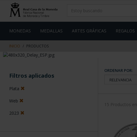
saltar
Saltar
al
al
contenido
men
de
navegacin
MONEDAS
MEDALLAS
ARTES GRÁFICAS
REGALOS
INICIO
PRODUCTOS
ORDENAR POR:
Filtros aplicados
Plata
Web
15 Productos e
2023