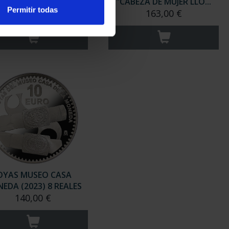
ORRIDA DE TOROS"
"CABEZA DE MUJER LLO...
Permitir todas
163,00 €
163,00 €
OYAS MUSEO CASA
EDA (2023) 8 REALES
140,00 €