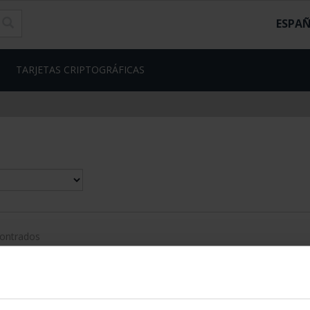
ESPA
TARJETAS CRIPTOGRÁFICAS
contrados