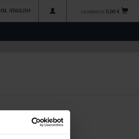
ÑOL
/
0,00 €
0
ELEMENTOS