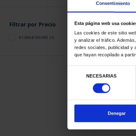
Consentimiento
Filtrar por Precio
Esta página web usa cookie
Las cookies de este sitio we
€1.000-€100.000
(1)
y analizar el tráfico. Ademá
275 ANIVERS
redes sociales, publicidad y
(2021) CO
que hayan recopilado a parti
1.069
Selección
NECESARIAS
de
consentimiento
ORDENAR POR:
Denegar