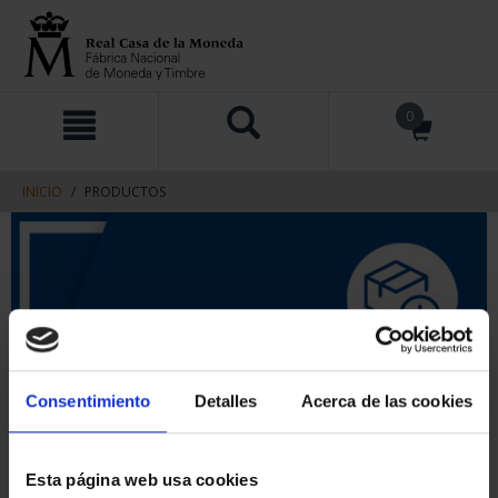
saltar
Saltar
0
al
al
contenido
men
de
navegacin
INICIO
PRODUCTOS
Consentimiento
Detalles
Acerca de las cookies
Esta página web usa cookies