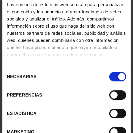
Las cookies de este sitio web se usan para personalizar
el contenido y los anuncios, ofrecer funciones de redes
sociales y analizar el tráfico. Además, compartimos
ORDENAR POR:
información sobre el uso que haga del sitio web con
nuestros partners de redes sociales, publicidad y análisis
web, quienes pueden combinarla con otra información
que les haya proporcionado o que hayan recopilado a
REFINAR
partir del uso que haya hecho de sus servicios.
Selección
NECESARIAS
de
1 Productos encontrados
consentimiento
PREFERENCIAS
ESTADÍSTICA
MARKETING