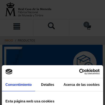
saltar
Saltar
0
al
al
contenido
men
de
navegacin
INICIO
PRODUCTOS
Consentimiento
Detalles
Acerca de las cookies
Esta página web usa cookies