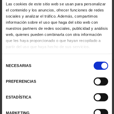
Las cookies de este sitio web se usan para personalizar
el contenido y los anuncios, ofrecer funciones de redes
sociales y analizar el tráfico. Además, compartimos
ORDENAR POR:
información sobre el uso que haga del sitio web con
nuestros partners de redes sociales, publicidad y análisis
web, quienes pueden combinarla con otra información
que les haya proporcionado o que hayan recopilado a
REFINAR
partir del uso que haya hecho de sus servicios.
Selección
NECESARIAS
de
1 Productos encontrados
consentimiento
PREFERENCIAS
ESTADÍSTICA
MARKETING