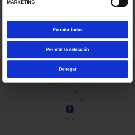
MARKETING
REFINAR
Permitir todas
Permitir la selección
Información General
Denegar
Contacto
Preguntas Frequentes (FAQs)
Aviso Legal
Condiciones Legales
Ayuda