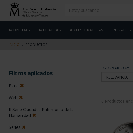
saltar
Saltar
al
al
contenido
men
de
navegacin
MONEDAS
MEDALLAS
ARTES GRÁFICAS
REGALOS
INICIO
PRODUCTOS