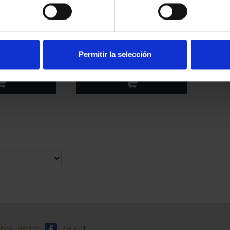
RIMONIO II -
CIUDADES PATRIMONIO II-
CIUD
NCA
IBIZA
00 €
73,00 €
Permitir la selección
TRIMONIO II -
CIUDADES PATRIMONIO DE
MANCA
LA HUMANIDAD COLE...
00 €
1.095,00 €