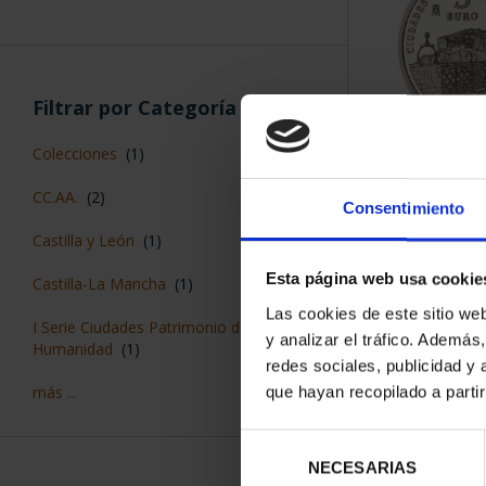
ORDENAR POR:
Filtros aplicados
Plata
Web
Consentimiento
6 Productos en
II Serie Ciudades Patrimonio de la
Humanidad
Esta página web usa cookie
Series
Las cookies de este sitio we
y analizar el tráfico. Ademá
redes sociales, publicidad y
que hayan recopilado a parti
Filtrar por Categoría
Selección
NECESARIAS
de
Colecciones
(1)