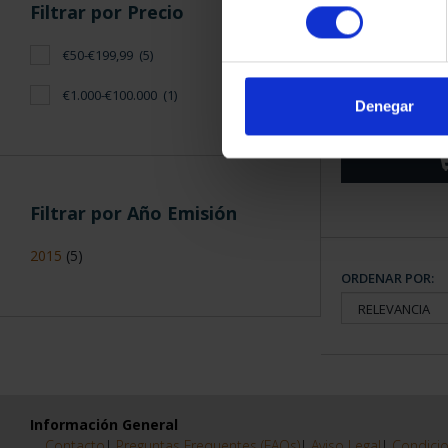
CIUDADES PAT
consentimiento
CUE
CC.AA.
(2)
73,
Castilla y León
(1)
Denegar
Castilla-La Mancha
(1)
I Serie Ciudades Patrimonio de la
Humanidad
(1)
más ...
Filtrar por Precio
€50-€199,99
(5)
CIUDADES PA
SALA
€1.000-€100.000
(1)
73,