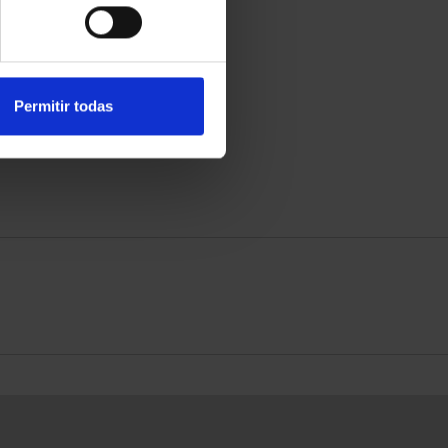
ADES PATRIMONIO II-
CIUDADES PATRIMONIO II -
MÉRIDA
LA LAGUNA
73,00 €
73,00 €
Permitir todas