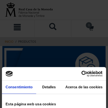
saltar
Saltar
0
al
al
contenido
men
de
navegacin
INICIO
PRODUCTOS
Consentimiento
Detalles
Acerca de las cookies
Esta página web usa cookies