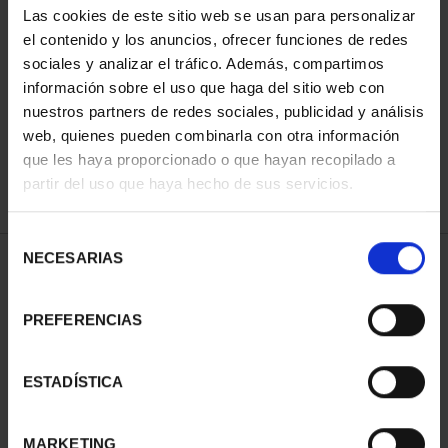
Las cookies de este sitio web se usan para personalizar
el contenido y los anuncios, ofrecer funciones de redes
sociales y analizar el tráfico. Además, compartimos
ORDENAR POR:
información sobre el uso que haga del sitio web con
nuestros partners de redes sociales, publicidad y análisis
web, quienes pueden combinarla con otra información
que les haya proporcionado o que hayan recopilado a
REFINAR
partir del uso que haya hecho de sus servicios.
Selección
NECESARIAS
de
2 Productos encontrados
consentimiento
PREFERENCIAS
ESTADÍSTICA
MARKETING