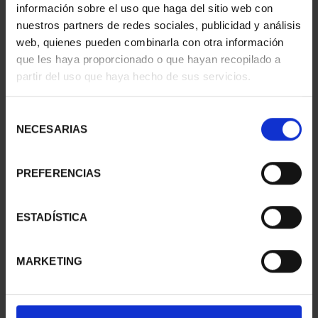
información sobre el uso que haga del sitio web con
nuestros partners de redes sociales, publicidad y análisis
CIUDADES PATRIMONIO
CIUDADES PATRIMONIO
- CÁCERES
- ALCALÁ DE HENARES
web, quienes pueden combinarla con otra información
73,00 €
73,00 €
que les haya proporcionado o que hayan recopilado a
partir del uso que haya hecho de sus servicios.
Selección
NECESARIAS
de
consentimiento
PREFERENCIAS
ESTADÍSTICA
MARKETING
CIUDADES PATRIMONIO
CIUDADES PATRIMONIO
- CÓRDOBA
- BAEZA
73,00 €
73,00 €