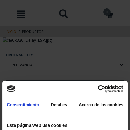
saltar
Saltar
0
al
al
contenido
men
de
navegacin
INICIO
PRODUCTOS
ORDENAR POR:
REFINAR
Consentimiento
Detalles
Acerca de las cookies
2 Productos encontrados
Esta página web usa cookies