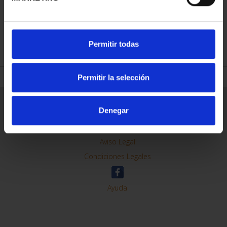
REFINAR
Permitir todas
Permitir la selección
Información General
Denegar
Contacto
Preguntas Frequentes (FAQs)
Aviso Legal
Condiciones Legales
Ayuda