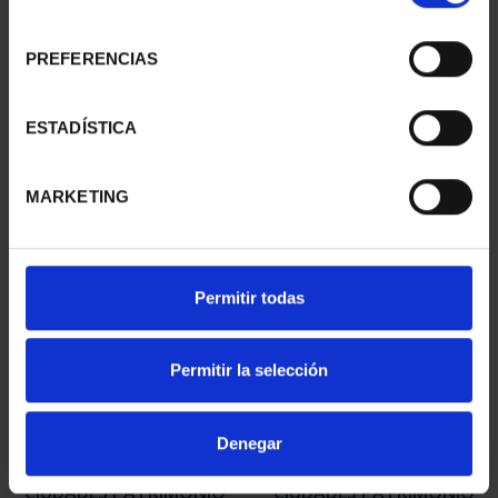
consentimiento
PREFERENCIAS
CIUDADES PATRIMONIO
CIUDADES PATRIMONIO
III - TARRAGONA
III - SEGOVIA
ESTADÍSTICA
73,00 €
73,00 €
MARKETING
Permitir todas
Permitir la selección
Denegar
CIUDADES PATRIMONIO
CIUDADES PATRIMONIO