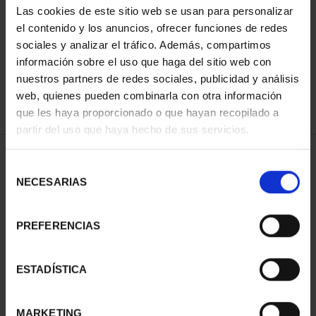
Las cookies de este sitio web se usan para personalizar
el contenido y los anuncios, ofrecer funciones de redes
sociales y analizar el tráfico. Además, compartimos
ORDENAR POR:
información sobre el uso que haga del sitio web con
nuestros partners de redes sociales, publicidad y análisis
web, quienes pueden combinarla con otra información
que les haya proporcionado o que hayan recopilado a
REFINAR
partir del uso que haya hecho de sus servicios.
Selección
NECESARIAS
de
1 Productos encontrados
consentimiento
PREFERENCIAS
ESTADÍSTICA
MARKETING