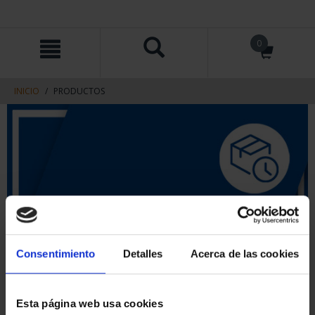
saltar
Saltar
0
al
al
contenido
men
de
navegacin
INICIO
PRODUCTOS
Consentimiento
Detalles
Acerca de las cookies
Esta página web usa cookies