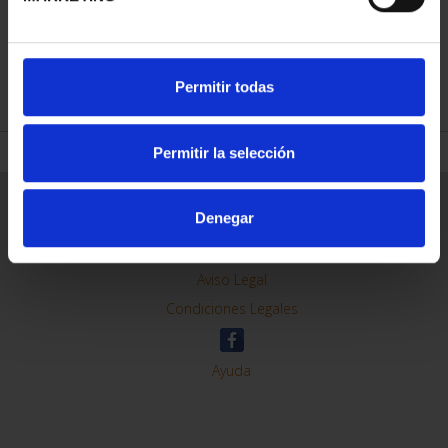
REFINAR
Permitir todas
Permitir la selección
Información General
Denegar
Contacto
Preguntas Frequentes (FAQs)
Aviso Legal
Condiciones Legales
Ayuda