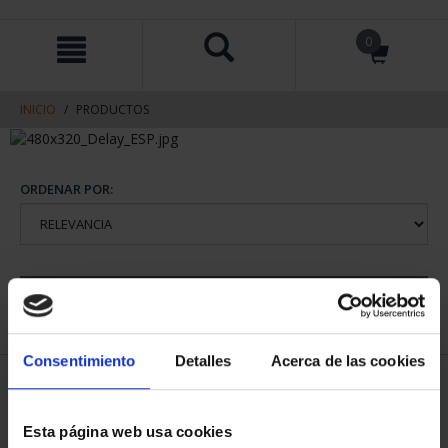
saltar
Saltar
0
al
al
contenido
men
de
navegacin
INICIO
PRODUCTOS
ORDENAR POR:
REFINAR
Consentimiento
Detalles
Acerca de las cookies
1 Productos encontrados
Esta página web usa cookies