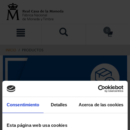
saltar
Saltar
0
al
al
contenido
men
de
navegacin
INICIO
PRODUCTOS
Consentimiento
Detalles
Acerca de las cookies
Esta página web usa cookies