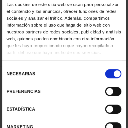
Las cookies de este sitio web se usan para personalizar
el contenido y los anuncios, ofrecer funciones de redes
sociales y analizar el tráfico. Además, compartimos
ORDENAR POR:
información sobre el uso que haga del sitio web con
nuestros partners de redes sociales, publicidad y análisis
web, quienes pueden combinarla con otra información
que les haya proporcionado o que hayan recopilado a
REFINAR
partir del uso que haya hecho de sus servicios.
Selección
NECESARIAS
de
1 Productos encontrados
consentimiento
PREFERENCIAS
ESTADÍSTICA
MARKETING