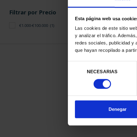
Filtrar por Precio
Esta página web usa cookie
€1.000-€100.000
(1)
Las cookies de este sitio we
y analizar el tráfico. Ademá
redes sociales, publicidad y
SUSCRIPCIÓ
que hayan recopilado a parti
PATRIMONIO 
1.095
Selección
Sólo para usuar
NECESARIAS
de
consentimiento
ORDENAR POR:
Denegar