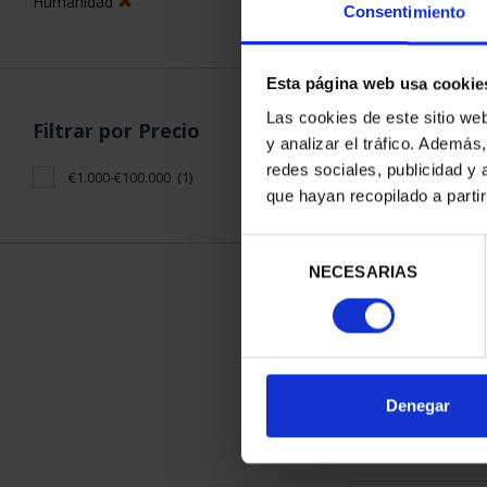
Humanidad
Consentimiento
Esta página web usa cookie
Las cookies de este sitio we
Filtrar por Precio
y analizar el tráfico. Ademá
CIUDADES PA
redes sociales, publicidad y
€1.000-€100.000
(1)
LA HUMANID
que hayan recopilado a parti
1.095
Selección
NECESARIAS
de
consentimiento
ORDENAR POR:
Denegar