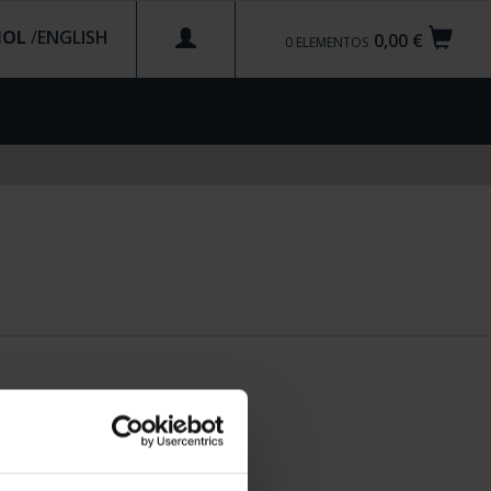
ÑOL
/
0,00 €
0
ELEMENTOS