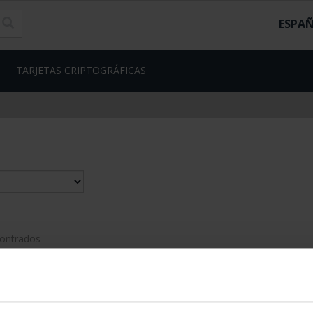
ESPA
TARJETAS CRIPTOGRÁFICAS
contrados