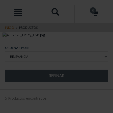
saltar
Saltar
0
al
al
contenido
men
de
navegacin
INICIO
PRODUCTOS
ORDENAR POR:
REFINAR
5 Productos encontrados