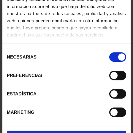
información sobre el uso que haga del sitio web con
nuestros partners de redes sociales, publicidad y análisis
web, quienes pueden combinarla con otra información
que les haya proporcionado o que hayan recopilado a
partir del uso que haya hecho de sus servicios.
SUSCRIPCIÓN
SUSCRIPCIÓN
CAPITALES DE
CAPITALES DE
PROVINCIA 3
PROVINCIA 4
Selección
949,00 €
949,00 €
NECESARIAS
de
consentimiento
Sólo para usuarios
Sólo para usuarios
registrados
registrados
PREFERENCIAS
ESTADÍSTICA
MARKETING