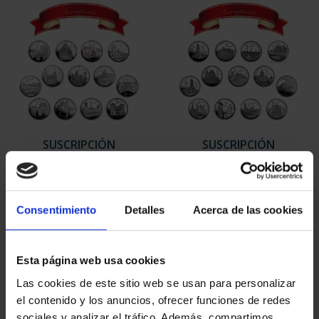
SUSCRIPCIÓN
SUSCRIPCIÓN
CAPITALES DE
CAPITALES DE
PROVINCIA 1
PROVINCIA 2
949,00 €
949,00 €
Consentimiento
Detalles
Acerca de las cookies
Sólo para usuarios
Sólo para usuarios
registrados
registrados
Esta página web usa cookies
Las cookies de este sitio web se usan para personalizar
el contenido y los anuncios, ofrecer funciones de redes
sociales y analizar el tráfico. Además, compartimos