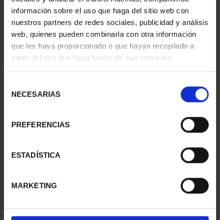
información sobre el uso que haga del sitio web con
nuestros partners de redes sociales, publicidad y análisis
web, quienes pueden combinarla con otra información
SUSCRIPCIÓN
SUSCRIPCIÓN
que les haya proporcionado o que hayan recopilado a
CAPITALES DE
CAPITALES DE
partir del uso que haya hecho de sus servicios.
PROVINCIA 1
PROVINCIA 2
949,00 €
949,00 €
Selección
Sólo para usuarios
Sólo para usuarios
NECESARIAS
de
registrados
registrados
consentimiento
PREFERENCIAS
ESTADÍSTICA
MARKETING