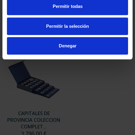
SUSCRIPCIÓN
SUSCRIPCIÓN
Permitir todas
CAPITALES DE
CAPITALES DE
PROVINCIA 3
PROVINCIA 4
949,00 €
949,00 €
Permitir la selección
Sólo para usuarios
Sólo para usuarios
registrados
registrados
Denegar
CAPITALES DE
PROVINCIA COLECCION
COMPLET...
3.796,00 €