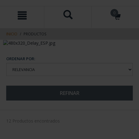
saltar
Saltar
0
al
al
contenido
men
de
navegacin
INICIO
PRODUCTOS
ORDENAR POR:
REFINAR
12 Productos encontrados