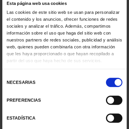
Esta página web usa cookies
CAPITALES ESPAÑOLAS
CIUDADES PATRIMONIO
Las cookies de este sitio web se usan para personalizar
- TOLEDO
II - CUENCA
el contenido y los anuncios, ofrecer funciones de redes
73,00 €
73,00 €
sociales y analizar el tráfico. Además, compartimos
información sobre el uso que haga del sitio web con
nuestros partners de redes sociales, publicidad y análisis
web, quienes pueden combinarla con otra información
que les haya proporcionado o que hayan recopilado a
partir del uso que haya hecho de sus servicios.
Selección
NECESARIAS
de
consentimiento
PREFERENCIAS
CIUDADES PATRIMONIO
SUSCRIPCIÓN
ESTADÍSTICA
III - TOLEDO
CAPITALES DE
73,00 €
PROVINCIA 1