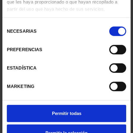
que les haya proporcionado o que hayan recopilado a
- CUENCA
- GUADALAJARA
partir del uso que haya hecho de sus servicios.
73,00 €
73,00 €
Selección
NECESARIAS
de
consentimiento
PREFERENCIAS
ESTADÍSTICA
MARKETING
CAPITALES ESPAÑOLAS
SUSCRIPCIÓN
- TOLEDO
CAPITALES DE
Permitir todas
73,00 €
PROVINCIA 1
949,00 €
Permitir la selección