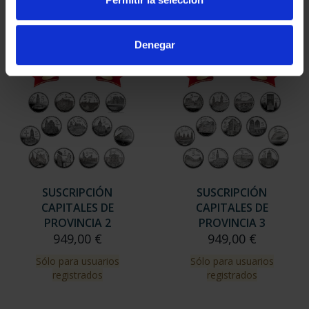
Sólo para usuarios
registrados
Denegar
SUSCRIPCIÓN
SUSCRIPCIÓN
CAPITALES DE
CAPITALES DE
PROVINCIA 2
PROVINCIA 3
949,00 €
949,00 €
Sólo para usuarios
Sólo para usuarios
registrados
registrados