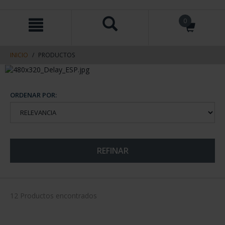
saltar
Saltar
0
al
al
contenido
men
de
navegacin
INICIO
PRODUCTOS
ORDENAR POR:
REFINAR
12 Productos encontrados