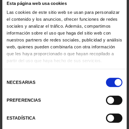
Esta página web usa cookies
CAPITALES ESPAÑOLAS
CIUDADES PATRIMONIO
Las cookies de este sitio web se usan para personalizar
- TOLEDO
II - CUENCA
el contenido y los anuncios, ofrecer funciones de redes
73,00 €
73,00 €
sociales y analizar el tráfico. Además, compartimos
información sobre el uso que haga del sitio web con
nuestros partners de redes sociales, publicidad y análisis
web, quienes pueden combinarla con otra información
que les haya proporcionado o que hayan recopilado a
partir del uso que haya hecho de sus servicios.
Selección
NECESARIAS
de
consentimiento
PREFERENCIAS
CIUDADES PATRIMONIO
SUSCRIPCIÓN
ESTADÍSTICA
III - TOLEDO
CAPITALES DE
73,00 €
PROVINCIA 1