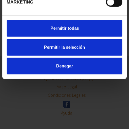
MARKETING
REFINAR
Permitir todas
Permitir la selección
Información General
Denegar
Contacto
Preguntas Frequentes (FAQs)
Aviso Legal
Condiciones Legales
Ayuda