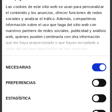
Las cookies de este sitio web se usan para personalizar
el contenido y los anuncios, ofrecer funciones de redes
sociales y analizar el tráfico. Además, compartimos
información sobre el uso que haga del sitio web con
nuestros partners de redes sociales, publicidad y análisis
web, quienes pueden combinarla con otra información
que les haya proporcionado o que hayan recopilado a
partir del uso que haya hecho de sus servicios.
PATRIMONIO
CAPITALES DE
NACIONAL I - EL
PROVINCIA COLECCION
ESCORIAL
COMPLET...
Selección
73,00 €
3.796,00 €
NECESARIAS
de
consentimiento
PREFERENCIAS
ESTADÍSTICA
ORDENAR POR: