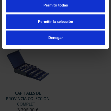
SUSCRIPCIÓN
SUSCRIPCIÓN
Permitir todas
CAPITALES DE
CAPITALES DE
PROVINCIA 3
PROVINCIA 4
949,00 €
949,00 €
Permitir la selección
Sólo para usuarios
Sólo para usuarios
registrados
registrados
Denegar
CAPITALES DE
PROVINCIA COLECCION
COMPLET...
3.796,00 €