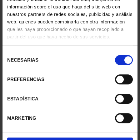
información sobre el uso que haga del sitio web con
nuestros partners de redes sociales, publicidad y análisis
web, quienes pueden combinarla con otra información
SUSCRIPCIÓN
SUSCRIPCIÓN
que les haya proporcionado o que hayan recopilado a
CAPITALES DE
CAPITALES DE
partir del uso que haya hecho de sus servicios.
PROVINCIA 1
PROVINCIA 2
949,00 €
949,00 €
Selección
Sólo para usuarios
Sólo para usuarios
NECESARIAS
de
registrados
registrados
consentimiento
PREFERENCIAS
ESTADÍSTICA
MARKETING