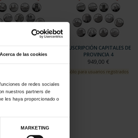
RIPCIÓN CAPITALES DE
SUSCRIPCIÓN CAPITALES DE
PROVINCIA 3
PROVINCIA 4
Acerca de las cookies
949,00 €
949,00 €
para usuarios registrados
Sólo para usuarios registrados
 funciones de redes sociales
con nuestros partners de
ue les haya proporcionado o
MARKETING