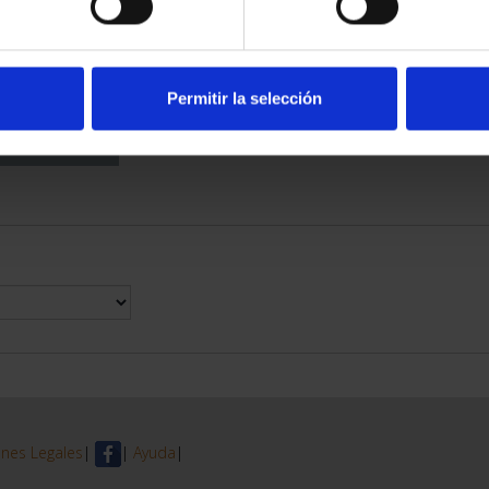
DE PROVINCIA
 COMPLET...
6,00 €
Permitir la selección
nes Legales
|
|
Ayuda
|