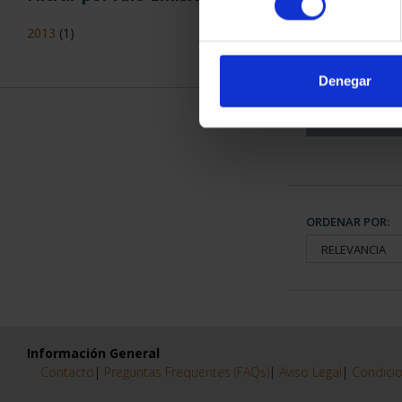
CAPITALES 
2013
(1)
COLECCION
3.79
Denegar
ORDENAR POR:
Información General
Contacto
|
Preguntas Frequentes (FAQs)
|
Aviso Legal
|
Condicio