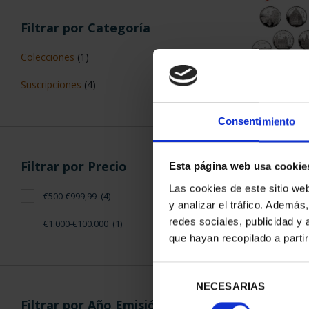
Filtrar por Categoría
Colecciones
(1)
Suscripciones
(4)
SUSCRIPCIÓN 
PROVI
Consentimiento
949,
Sólo para usuar
Filtrar por Precio
Esta página web usa cookie
Las cookies de este sitio we
€500-€999,99
(4)
y analizar el tráfico. Ademá
redes sociales, publicidad y
€1.000-€100.000
(1)
que hayan recopilado a parti
Selección
NECESARIAS
de
Filtrar por Año Emisión
consentimiento