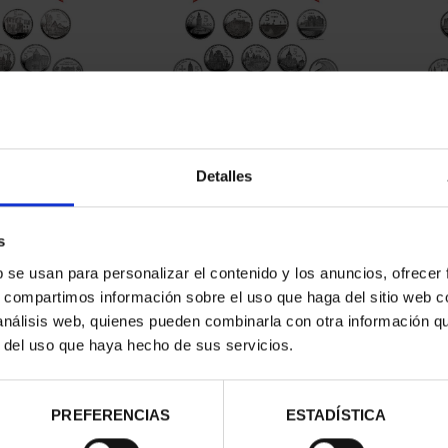
CAPITALES DE
SUSCRIPCIÓN CAPITALES DE
SUSC
NCIA 1
PROVINCIA 2
Detalles
00 €
949,00 €
ios registrados
Sólo para usuarios registrados
Sólo 
s
b se usan para personalizar el contenido y los anuncios, ofrecer
s, compartimos información sobre el uso que haga del sitio web 
 análisis web, quienes pueden combinarla con otra información q
r del uso que haya hecho de sus servicios.
PREFERENCIAS
ESTADÍSTICA