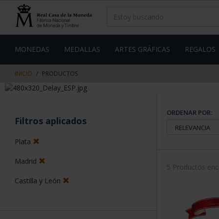
saltar
Saltar
al
al
contenido
men
de
navegacin
MONEDAS
MEDALLAS
ARTES GRÁFICAS
REGALOS
INICIO
PRODUCTOS
ORDENAR POR:
Filtros aplicados
Plata
Madrid
5 Productos en
Castilla y León