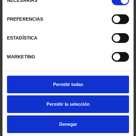
NECESARIAS
de
consentimiento
PREFERENCIAS
SUSCRIPCIÓN
SUSCRIPCIÓN
CAPITALES DE
CAPITALES DE
PROVINCIA 1
PROVINCIA 2
ESTADÍSTICA
949,00 €
949,00 €
Sólo para usuarios
Sólo para usuarios
MARKETING
registrados
registrados
Permitir todas
Permitir la selección
Denegar