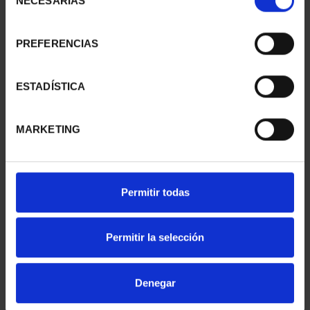
NECESARIAS
de
consentimiento
PREFERENCIAS
SUSCRIPCIÓN
SUSCRIPCIÓN
CAPITALES DE
CAPITALES DE
PROVINCIA 1
PROVINCIA 2
ESTADÍSTICA
949,00 €
949,00 €
Sólo para usuarios
Sólo para usuarios
MARKETING
registrados
registrados
Permitir todas
Permitir la selección
Denegar