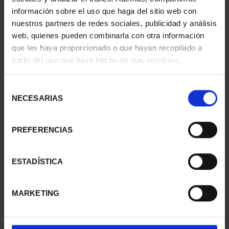
información sobre el uso que haga del sitio web con
nuestros partners de redes sociales, publicidad y análisis
web, quienes pueden combinarla con otra información
SUSCRIPCIÓN
SUSCRIPCIÓN
que les haya proporcionado o que hayan recopilado a
CAPITALES DE
CAPITALES DE
partir del uso que haya hecho de sus servicios.
PROVINCIA 1
PROVINCIA 2
949,00 €
949,00 €
Selección
Sólo para usuarios
Sólo para usuarios
NECESARIAS
de
registrados
registrados
consentimiento
PREFERENCIAS
ESTADÍSTICA
MARKETING