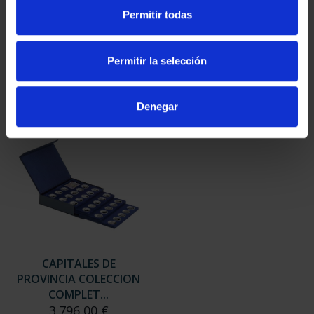
SUSCRIPCIÓN
SUSCRIPCIÓN
Permitir todas
CAPITALES DE
CAPITALES DE
PROVINCIA 3
PROVINCIA 4
949,00 €
949,00 €
Permitir la selección
Sólo para usuarios
Sólo para usuarios
registrados
registrados
Denegar
CAPITALES DE
PROVINCIA COLECCION
COMPLET...
3.796,00 €