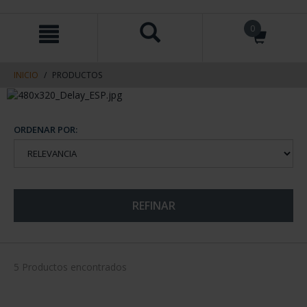
saltar
Saltar
0
al
al
contenido
men
de
navegacin
INICIO
PRODUCTOS
ORDENAR POR:
REFINAR
5 Productos encontrados