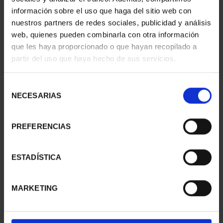
información sobre el uso que haga del sitio web con
nuestros partners de redes sociales, publicidad y análisis
web, quienes pueden combinarla con otra información
que les haya proporcionado o que hayan recopilado a
partir del uso que haya hecho de sus servicios.
SUSCRIPCIÓN
SUSCRIPCIÓN
CAPITALES DE
CAPITALES DE
PROVINCIA 3
PROVINCIA 4
Selección
949,00 €
949,00 €
NECESARIAS
de
consentimiento
Sólo para usuarios
Sólo para usuarios
registrados
registrados
PREFERENCIAS
ESTADÍSTICA
MARKETING