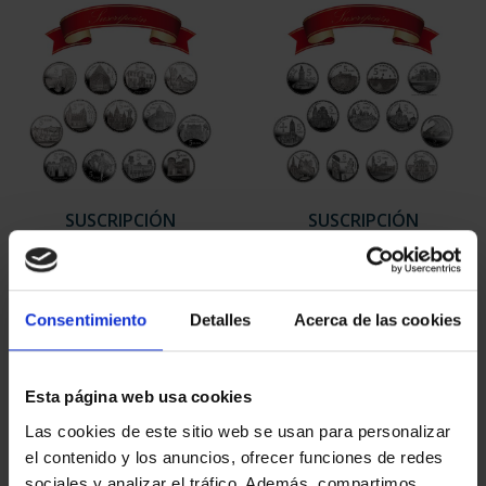
SUSCRIPCIÓN
SUSCRIPCIÓN
CAPITALES DE
CAPITALES DE
PROVINCIA 1
PROVINCIA 2
949,00 €
949,00 €
Consentimiento
Detalles
Acerca de las cookies
Sólo para usuarios
Sólo para usuarios
registrados
registrados
Esta página web usa cookies
Las cookies de este sitio web se usan para personalizar
el contenido y los anuncios, ofrecer funciones de redes
sociales y analizar el tráfico. Además, compartimos