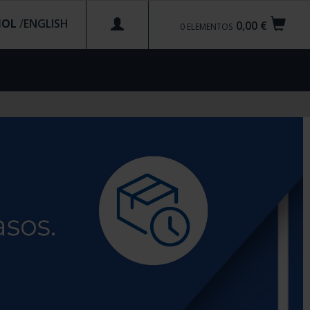
ÑOL
/
0,00 €
0
ELEMENTOS