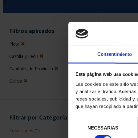
ORDENAR POR:
Filtros aplicados
Plata
Consentimiento
Castilla y León
5 Productos en
Capitales de Provincia
Esta página web usa cookie
Galicia
Las cookies de este sitio we
y analizar el tráfico. Ademá
redes sociales, publicidad y
que hayan recopilado a parti
Filtrar por Categoría
Selección
NECESARIAS
de
Colecciones
(1)
consentimiento