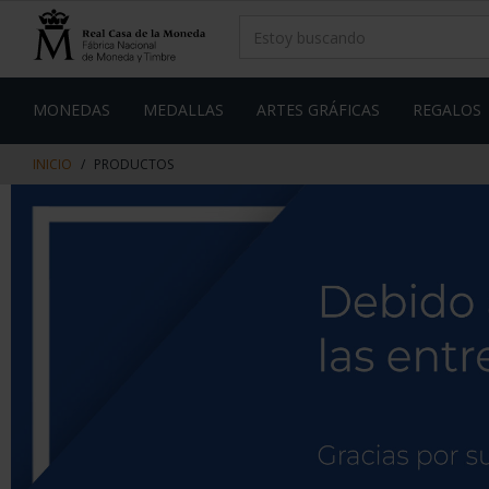
saltar
Saltar
al
al
contenido
men
de
navegacin
MONEDAS
MEDALLAS
ARTES GRÁFICAS
REGALOS
INICIO
PRODUCTOS