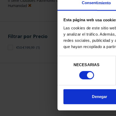
II Serie Ciudades Patrimonio de la
Consentimiento
Humanidad
Esta página web usa cookie
Las cookies de este sitio we
y analizar el tráfico. Ademá
Filtrar por Precio
CIUDADES PAT
redes sociales, publicidad y
SALA
que hayan recopilado a parti
€50-€199,99
(1)
73,
Selección
NECESARIAS
de
consentimiento
ORDENAR POR:
Denegar