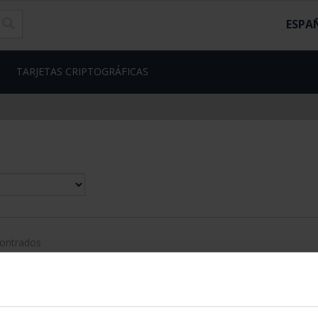
ESPA
TARJETAS CRIPTOGRÁFICAS
contrados