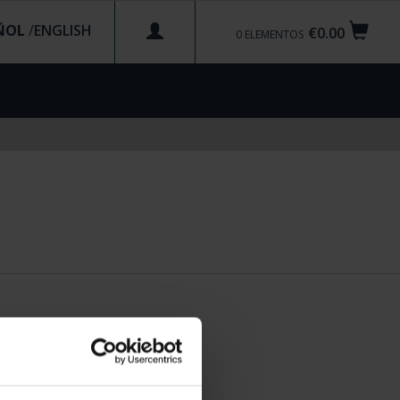
ÑOL
/
€0.00
0
ELEMENTOS