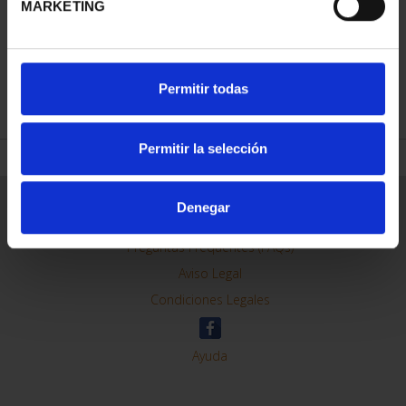
MARKETING
REFINAR
Permitir todas
Permitir la selección
Información General
Denegar
Contacto
Preguntas Frequentes (FAQs)
Aviso Legal
Condiciones Legales
Ayuda