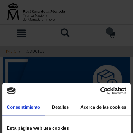
saltar
Saltar
0
al
al
contenido
men
de
navegacin
INICIO
PRODUCTOS
Consentimiento
Detalles
Acerca de las cookies
Esta página web usa cookies