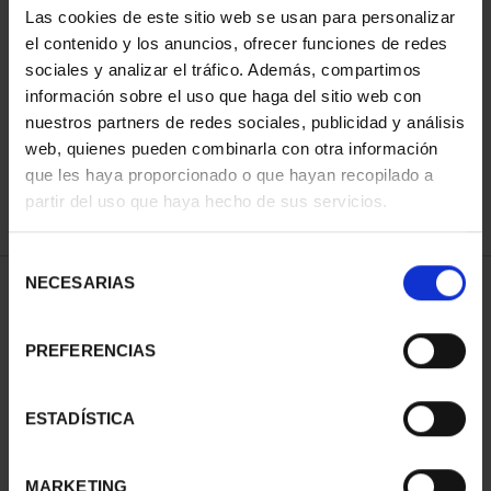
Las cookies de este sitio web se usan para personalizar
el contenido y los anuncios, ofrecer funciones de redes
sociales y analizar el tráfico. Además, compartimos
ORDENAR POR:
información sobre el uso que haga del sitio web con
nuestros partners de redes sociales, publicidad y análisis
web, quienes pueden combinarla con otra información
que les haya proporcionado o que hayan recopilado a
REFINAR
partir del uso que haya hecho de sus servicios.
Selección
NECESARIAS
de
1 Productos encontrados
consentimiento
PREFERENCIAS
ESTADÍSTICA
MARKETING