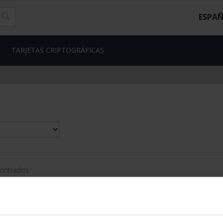
ESPA
TARJETAS CRIPTOGRÁFICAS
contrados