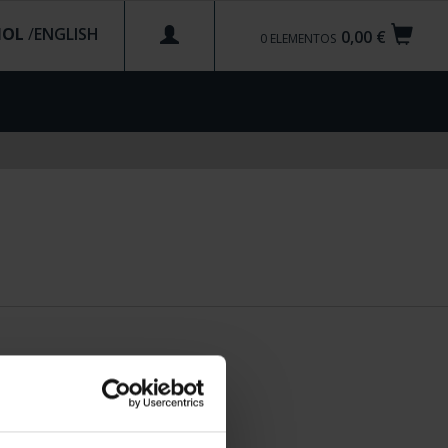
ÑOL
/
0,00 €
0
ELEMENTOS