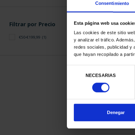
Consentimiento
Filtrar por Precio
Esta página web usa cookie
Las cookies de este sitio we
€50-€199,99
(1)
y analizar el tráfico. Ademá
CAPITALES 
redes sociales, publicidad y
MAD
que hayan recopilado a parti
73,
Selección
NECESARIAS
de
consentimiento
ORDENAR POR:
Denegar