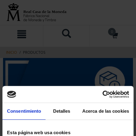
saltar
Saltar
0
al
al
contenido
men
de
navegacin
INICIO
PRODUCTOS
Consentimiento
Detalles
Acerca de las cookies
Esta página web usa cookies