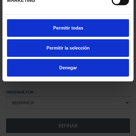
MARKETING
SUSCRIPCIÓN CIUDADES
Permitir todas
PATRIMONIO DE LA
HU...
1.095,00 €
Permitir la selección
Sólo para usuarios
registrados
Denegar
ORDENAR POR:
REFINAR