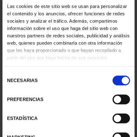
Las cookies de este sitio web se usan para personalizar
el contenido y los anuncios, ofrecer funciones de redes
ORDENAR POR:
sociales y analizar el tráfico. Además, compartimos
información sobre el uso que haga del sitio web con
nuestros partners de redes sociales, publicidad y análisis
web, quienes pueden combinarla con otra información
que les haya proporcionado o que hayan recopilado a
REFINAR
partir del uso que haya hecho de sus servicios.
Selección
NECESARIAS
de
1 Productos encontrados
consentimiento
PREFERENCIAS
ESTADÍSTICA