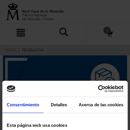
saltar
Saltar
0
al
al
contenido
men
de
navegacin
INICIO
PRODUCTOS
Consentimiento
Detalles
Acerca de las cookies
Esta página web usa cookies