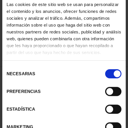
Las cookies de este sitio web se usan para personalizar
el contenido y los anuncios, ofrecer funciones de redes
sociales y analizar el tráfico. Además, compartimos
ORDENAR POR:
información sobre el uso que haga del sitio web con
nuestros partners de redes sociales, publicidad y análisis
web, quienes pueden combinarla con otra información
que les haya proporcionado o que hayan recopilado a
REFINAR
partir del uso que haya hecho de sus servicios.
Selección
NECESARIAS
de
1 Productos encontrados
consentimiento
PREFERENCIAS
ESTADÍSTICA
MARKETING