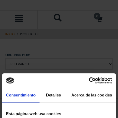
saltar
Saltar
0
al
al
contenido
men
de
navegacin
INICIO
PRODUCTOS
ORDENAR POR:
REFINAR
Consentimiento
Detalles
Acerca de las cookies
2 Productos encontrados
Esta página web usa cookies