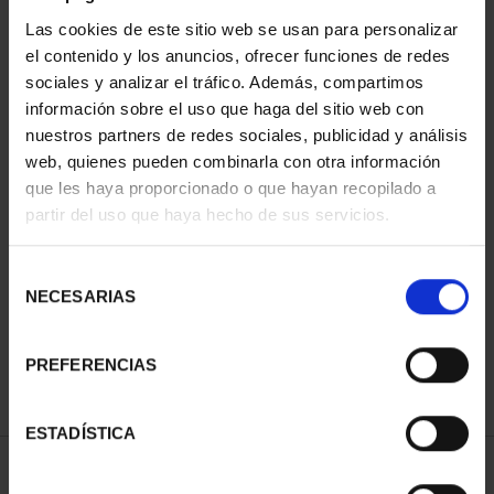
Las cookies de este sitio web se usan para personalizar
el contenido y los anuncios, ofrecer funciones de redes
sociales y analizar el tráfico. Además, compartimos
información sobre el uso que haga del sitio web con
nuestros partners de redes sociales, publicidad y análisis
web, quienes pueden combinarla con otra información
que les haya proporcionado o que hayan recopilado a
partir del uso que haya hecho de sus servicios.
CAPITALES DE
PROVINCIA COLECCION
Selección
COMPLET...
NECESARIAS
de
3.796,00 €
consentimiento
PREFERENCIAS
ESTADÍSTICA