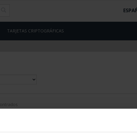
ESPA
TARJETAS CRIPTOGRÁFICAS
contrados