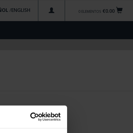
ÑOL
/
€0.00
0
ELEMENTOS