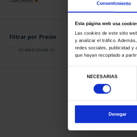
Colecciones
Consentimiento
Esta página web usa cookie
Las cookies de este sitio we
Filtrar por Precio
y analizar el tráfico. Ademá
CAPITALES D
redes sociales, publicidad y
€1.000-€100.000
(1)
COLECCION 
que hayan recopilado a parti
3.796
Selección
NECESARIAS
de
consentimiento
ORDENAR POR:
Denegar