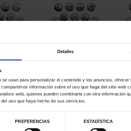
CAPITALES DE
SUSCRIPCIÓN CAPITALES DE
SUSC
NCIA 1
PROVINCIA 2
Detalles
00 €
949,00 €
ios registrados
Sólo para usuarios registrados
Sólo 
s
b se usan para personalizar el contenido y los anuncios, ofrecer
s, compartimos información sobre el uso que haga del sitio web 
 análisis web, quienes pueden combinarla con otra información q
r del uso que haya hecho de sus servicios.
PREFERENCIAS
ESTADÍSTICA