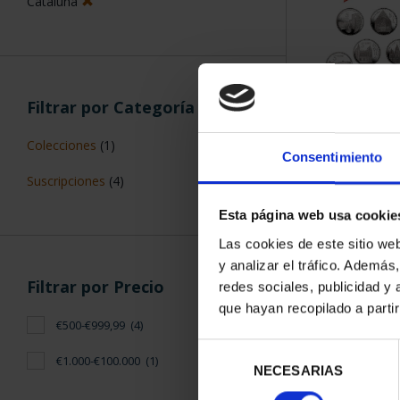
Cataluña
Filtrar por Categoría
SUSCRIPCIÓN 
Colecciones
(1)
PROVI
Consentimiento
949,
Suscripciones
(4)
Sólo para usuar
Esta página web usa cookie
Las cookies de este sitio we
y analizar el tráfico. Ademá
Filtrar por Precio
redes sociales, publicidad y
que hayan recopilado a parti
€500-€999,99
(4)
Selección
€1.000-€100.000
(1)
NECESARIAS
de
consentimiento