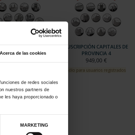
RIPCIÓN CAPITALES DE
SUSCRIPCIÓN CAPITALES DE
PROVINCIA 3
PROVINCIA 4
Acerca de las cookies
949,00 €
949,00 €
para usuarios registrados
Sólo para usuarios registrados
 funciones de redes sociales
con nuestros partners de
ue les haya proporcionado o
MARKETING