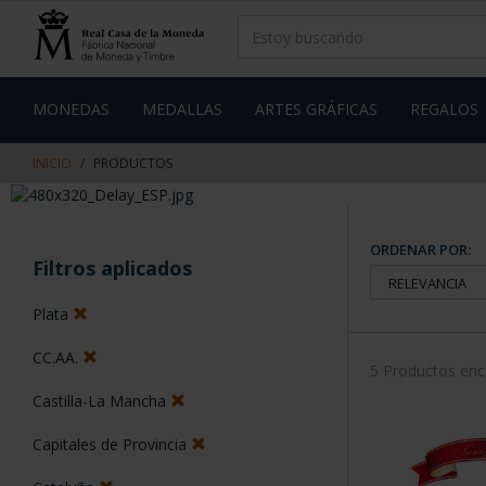
saltar
Saltar
al
al
contenido
men
de
navegacin
MONEDAS
MEDALLAS
ARTES GRÁFICAS
REGALOS
INICIO
PRODUCTOS
ORDENAR POR:
Filtros aplicados
Plata
CC.AA.
5 Productos en
Castilla-La Mancha
Capitales de Provincia