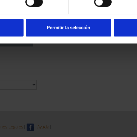
DE PROVINCIA
 COMPLET...
6,00 €
Permitir la selección
nes Legales
|
|
Ayuda
|