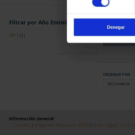
CAPITALES 
COLECCION
Filtrar por Año Emisión
3.79
Denegar
2013
(1)
ORDENAR POR:
Información General
Contacto
|
Preguntas Frequentes (FAQs)
|
Aviso Legal
|
Condicio