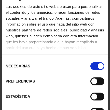
Las cookies de este sitio web se usan para personalizar
el contenido y los anuncios, ofrecer funciones de redes
ORDENAR POR:
sociales y analizar el tráfico. Además, compartimos
información sobre el uso que haga del sitio web con
nuestros partners de redes sociales, publicidad y análisis
web, quienes pueden combinarla con otra información
que les haya proporcionado o que hayan recopilado a
REFINAR
partir del uso que haya hecho de sus servicios.
Selección
1 Productos encontrados
NECESARIAS
de
consentimiento
PREFERENCIAS
ESTADÍSTICA