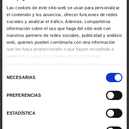
Las cookies de este sitio web se usan para personalizar
el contenido y los anuncios, ofrecer funciones de redes
ORDENAR POR:
sociales y analizar el tráfico. Además, compartimos
información sobre el uso que haga del sitio web con
nuestros partners de redes sociales, publicidad y análisis
web, quienes pueden combinarla con otra información
que les haya proporcionado o que hayan recopilado a
REFINAR
partir del uso que haya hecho de sus servicios.
Selección
1 Productos encontrados
NECESARIAS
de
consentimiento
PREFERENCIAS
ESTADÍSTICA