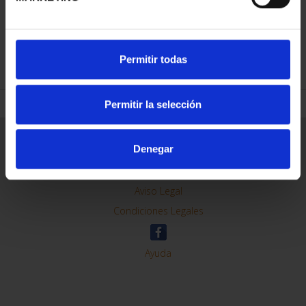
REFINAR
Permitir todas
Permitir la selección
Información General
Denegar
Contacto
Preguntas Frequentes (FAQs)
Aviso Legal
Condiciones Legales
Ayuda