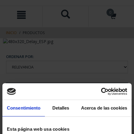
saltar
Saltar
0
al
al
contenido
men
de
navegacin
INICIO
PRODUCTOS
ORDENAR POR:
REFINAR
Consentimiento
Detalles
Acerca de las cookies
1 Productos encontrados
Esta página web usa cookies