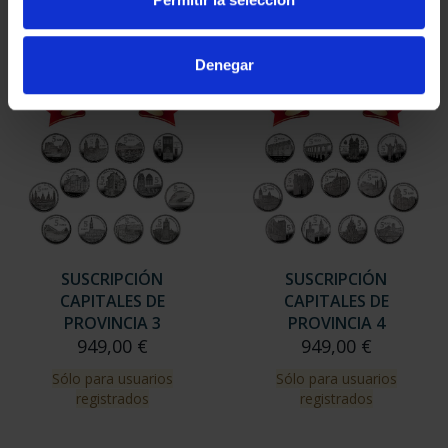
Sólo para usuarios
Sólo para usuarios
registrados
registrados
Denegar
SUSCRIPCIÓN
SUSCRIPCIÓN
CAPITALES DE
CAPITALES DE
PROVINCIA 3
PROVINCIA 4
949,00 €
949,00 €
Sólo para usuarios
Sólo para usuarios
registrados
registrados