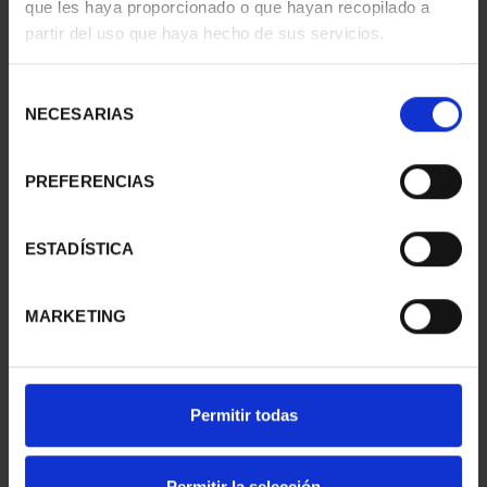
que les haya proporcionado o que hayan recopilado a
- LLEIDA
- TARRAGONA
partir del uso que haya hecho de sus servicios.
73,00 €
73,00 €
Selección
NECESARIAS
de
consentimiento
PREFERENCIAS
ESTADÍSTICA
MARKETING
SUSCRIPCIÓN
SUSCRIPCIÓN
CAPITALES DE
CAPITALES DE
Permitir todas
PROVINCIA 1
PROVINCIA 2
949,00 €
949,00 €
Permitir la selección