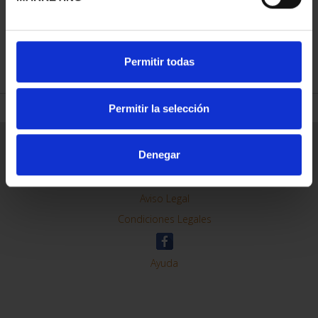
REFINAR
Permitir todas
Permitir la selección
Información General
Denegar
Contacto
Preguntas Frequentes (FAQs)
Aviso Legal
Condiciones Legales
Ayuda