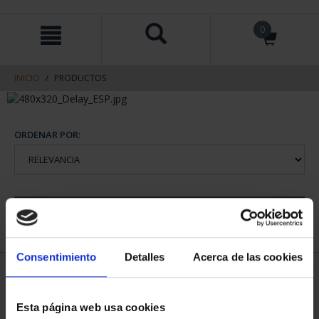
saltar
Saltar
0
al
al
contenido
men
de
navegacin
INICIO
PRODUCTOS
ORDENAR POR:
REFINAR
Consentimiento
Detalles
Acerca de las cookies
2 Productos encontrados
Esta página web usa cookies