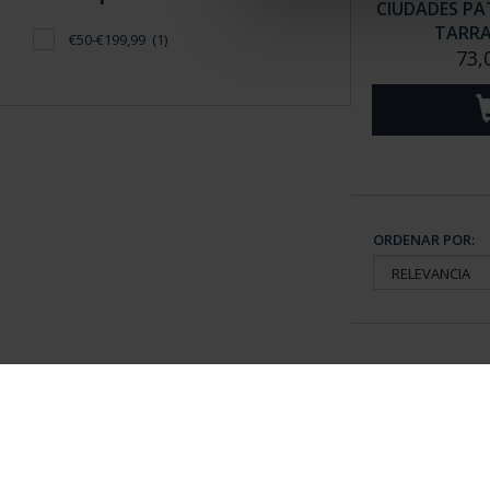
CIUDADES PAT
TARR
€50-€199,99
(1)
73,
ORDENAR POR:
Información General
Contacto
|
Preguntas Frequentes (FAQs)
|
Aviso Legal
|
Condicio