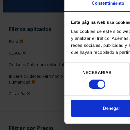
Consentimiento
Esta página web usa cookie
ORDENAR POR:
Filtros aplicados
Las cookies de este sitio we
y analizar el tráfico. Ademá
Plata
redes sociales, publicidad y
que hayan recopilado a parti
CC.AA.
1 Productos en
Ciudades Patrimonio Mundial
Selección
NECESARIAS
de
III Serie Ciudades Patrimonio de la
consentimiento
Humanidad
Cataluña
Denegar
Filtrar por Precio