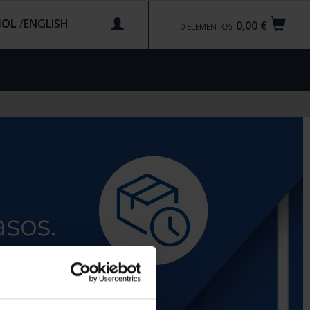
ÑOL
/
0,00 €
0
ELEMENTOS