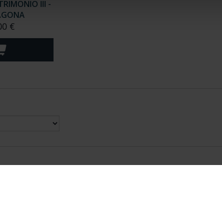
RIMONIO III -
AGONA
00 €
nes Legales
|
|
Ayuda
|