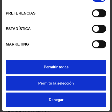
consentimiento
PREFERENCIAS
CIUDADES PATRIMONIO
CIUDADES PATRIMONIO
- ÁVILA
II - SALAMANCA
ESTADÍSTICA
73,00 €
73,00 €
MARKETING
Permitir todas
Permitir la selección
Denegar
CIUDADES PATRIMONIO