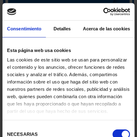
ORDENAR POR:
Consentimiento
Detalles
Acerca de las cookies
Esta página web usa cookies
REFINAR
Las cookies de este sitio web se usan para personalizar
el contenido y los anuncios, ofrecer funciones de redes
sociales y analizar el tráfico. Además, compartimos
3 Productos encontrados
información sobre el uso que haga del sitio web con
nuestros partners de redes sociales, publicidad y análisis
web, quienes pueden combinarla con otra información
que les haya proporcionado o que hayan recopilado a
partir del uso que haya hecho de sus servicios.
Selección
NECESARIAS
de