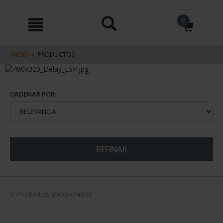
saltar
Saltar
0
al
al
contenido
men
de
navegacin
INICIO
PRODUCTOS
ORDENAR POR:
REFINAR
5 Productos encontrados