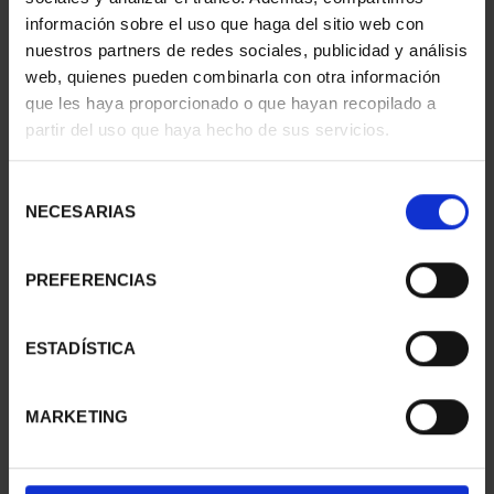
información sobre el uso que haga del sitio web con
nuestros partners de redes sociales, publicidad y análisis
web, quienes pueden combinarla con otra información
que les haya proporcionado o que hayan recopilado a
partir del uso que haya hecho de sus servicios.
SUSCRIPCIÓN
SUSCRIPCIÓN
CAPITALES DE
CAPITALES DE
PROVINCIA 3
PROVINCIA 4
Selección
949,00 €
949,00 €
NECESARIAS
de
consentimiento
Sólo para usuarios
Sólo para usuarios
registrados
registrados
PREFERENCIAS
ESTADÍSTICA
MARKETING