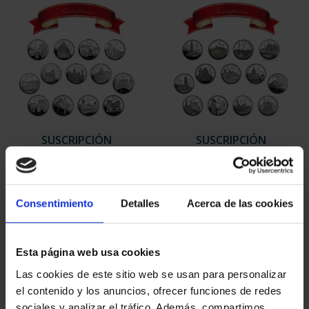
SUSCRIPCIÓN
SUSCRIPCIÓN
CAPITALES DE
CAPITALES DE
PROVINCIA 1
PROVINCIA 2
949,00 €
949,00 €
Consentimiento
Detalles
Acerca de las cookies
Sólo para usuarios
Sólo para usuarios
registrados
registrados
Esta página web usa cookies
Las cookies de este sitio web se usan para personalizar
el contenido y los anuncios, ofrecer funciones de redes
sociales y analizar el tráfico. Además, compartimos